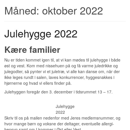
Måned:
oktober 2022
Julehygge 2022
Kære familier
Nu er tiden kommet igen til, at vi kan mødes til julehygge i både
øst og vest. Kom med nissehuen på og få varme juledrikke og
julegodter, så pynter vi et juletræ, vi alle kan danse om, når der
ikke leges rundt i salen, laves konkurrencer, hyggesnakkes i
hjørnerne og hvad vi ellers finder på.
Julehyggen foregår den 3. december i tidsrummet 13 – 17.
Julehygge
2022
Skriv til os på mailen nedenfor med Jeres medlemsnummer, og
hvor mange børn og voksne der deltager, eventuelle allergi-
hensyn samt om I kommer i Øst eller Vest.