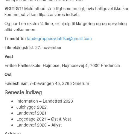
VIGTIGT!
Meld afbud så tidligt som muligt, hvis I alligevel ikke kan
komme, så vi kan tilpasse vores indkøb.
Og har I en ekstra ½ time, er hjælp til klargøring og og oprydning
altid velkommen.
Tilmeld til:
landegruppesydafrika@gmail.com
Tilmeldingsfrist: 27. november
Vest
Erritsø Fællesskole, Højmose, Højmosevej 4, 7000 Fredericia
Øst
Fælleshuset, Æblevangen 45, 2765 Smørum
Seneste indlæg
Information – Landetræf 2023
Julehygge 2022
Landetræf 2021
Legedage 2021 – Øst & Vest
Landetræf 2020 – Aflyst
Arkiver